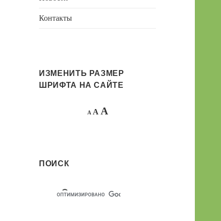
Контакты
ИЗМЕНИТЬ РАЗМЕР
ШРИФТА НА САЙТЕ
Decrease
Reset
Increase
A
A
A
font
font
size.
font
size.
size.
ПОИСК