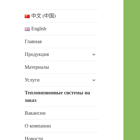
中文 (中国)
English
Главная
раскрыть
Продукция
дочернее
меню
Материалы
раскрыть
Услуги
дочернее
меню
Тепловизионные системы на
заказ
Вакансии
О компании
Новости