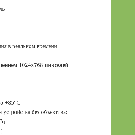
ль
ния в реальном времени
шением 1024х768 пикселей
до +85°C
устройства без объектива:
Гц
)