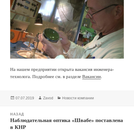
На нашем предприятии открыта вакансия инженера-
технолога. Подробнее см. в разделе
Вакансии
.
Опубликовано
Автор
Рубрики
07.07.2019
Zavod
Новости компании
Навигация
НАЗАД
по
Наблюдательная оптика «Швабе» поставлена
Предыдущая
записям
в КНР
запись: