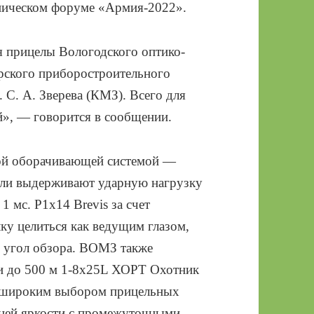
ническом форуме «Армия-2022».
 прицелы Вологодского оптико-
рского приборостроительного
 С. А. Зверева (КМЗ). Всего для
й», — говорится в сообщении.
ой оборачивающей системой —
дели выдерживают ударную нагрузку
1 мс. P1x14 Brevis за счет
ку целиться как ведущим глазом,
й угол обзора. ВОМЗ также
и до 500 м 1-8x25L ХОРТ Охотник
 широким выбором прицельных
еней яркости с промежуточными