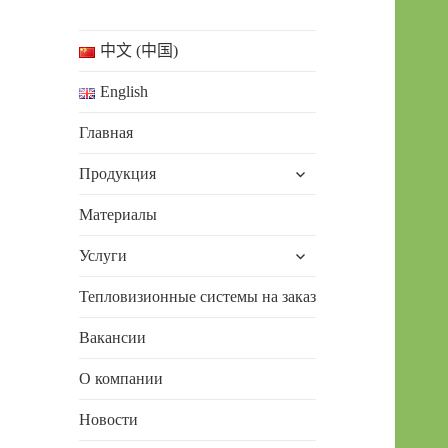
中文 (中国)
English
Главная
раскрыть
Продукция
дочернее
меню
Материалы
раскрыть
Услуги
дочернее
меню
Тепловизионные системы на заказ
Вакансии
О компании
Новости