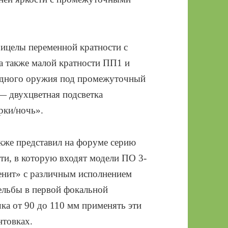
ицелы переменной кратности с
 также малой кратности ПП1 и
ядного оружия под промежуточный
— двухцветная подсветка
рки/ночь».
акже представил на форуме серию
ти, в которую входят модели ПО 3-
енит» с различным исполнением
ельбы в первой фокальной
чка от 90 до 110 мм применять эти
товках.