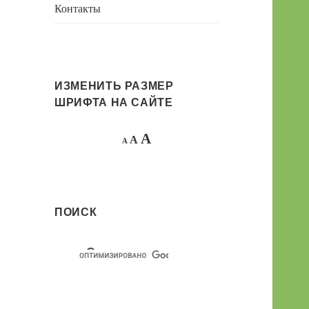
Контакты
ИЗМЕНИТЬ РАЗМЕР
ШРИФТА НА САЙТЕ
Decrease
Reset
Increase
A
A
A
font
font
size.
font
size.
size.
ПОИСК