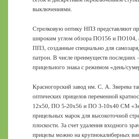
выключениями.
Стрелковую оптику НПЗ представляют пр
широким углом обзора ПО156 и ПО104, а
ПП3, созданные специально для самозар
патрон. В числе преимуществ последних 
прицельного знака с режимом «день/суме
Красногорский завод им. С. А. Зверева т
оптических прицелов переменной кратнос
12х50, ПО 5-20х56 и ПО 3-10х40 СМ «З
прицельных марок для высокоточной стр
плоскости. За счет удаления входного зра
прицелы можно на крупнокалиберных вин