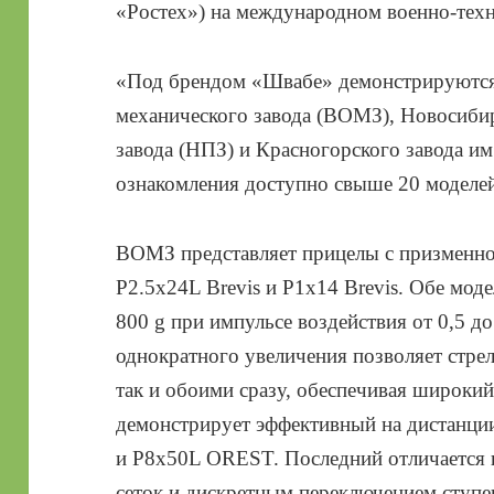
«Ростех») на международном военно-тех
«Под брендом «Швабе» демонстрируются
механического завода (ВОМЗ), Новосиби
завода (НПЗ) и Красногорского завода им.
ознакомления доступно свыше 20 моделе
ВОМЗ представляет прицелы с призменн
P2.5x24L Brevis и P1x14 Brevis. Обе мо
800 g при импульсе воздействия от 0,5 до 
однократного увеличения позволяет стрел
так и обоими сразу, обеспечивая широки
демонстрирует эффективный на дистанци
и P8x50L OREST. Последний отличается
сеток и дискретным переключением ступ