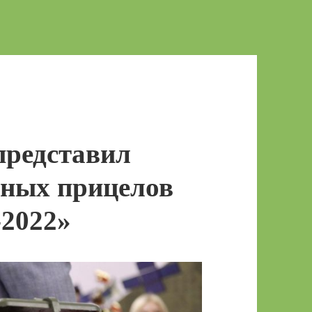
представил
енных прицелов
-2022»