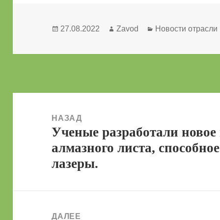
Опубликовано
Автор
Рубрики
27.08.2022
Zavod
Новости отрасли
Навигация
по
НАЗАД
Ученые разработали новое 
записям
Предыдущая
алмазного листа, способн
запись:
лазеры.
ДАЛЕЕ