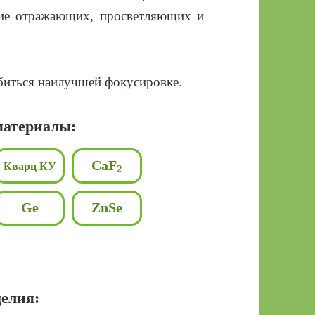
ение отражающих, просветляющих и
биться наилучшей фокусировке.
атериалы:
CaF
Кварц КУ
2
Ge
ZnSe
делия: