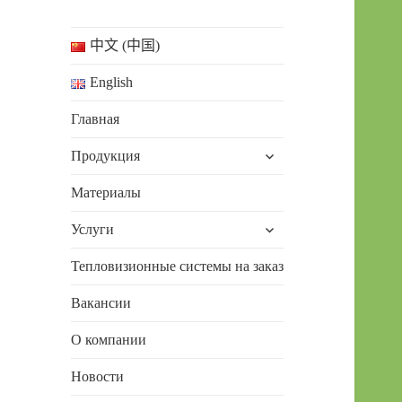
中文 (中国)
English
Главная
раскрыть
Продукция
дочернее
меню
Материалы
раскрыть
Услуги
дочернее
меню
Тепловизионные системы на заказ
Вакансии
О компании
Новости