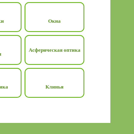
ки
Окна
Асферическая оптика
ы
ика
Клинья