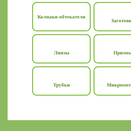
Колпаки-обтекатели
Заготов
Линзы
Призм
Трубки
Микроопт