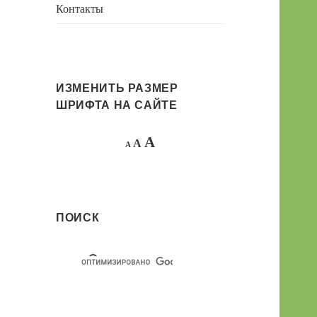
Контакты
ИЗМЕНИТЬ РАЗМЕР
ШРИФТА НА САЙТЕ
Decrease
Reset
Increase
A
A
A
font
font
size.
font
size.
size.
ПОИСК