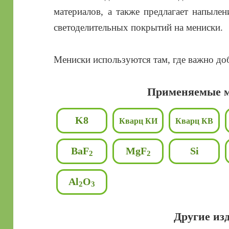
материалов, а также предлагает напыл
светоделительных покрытий на мениски.
Мениски используются там, где важно до
Применяемые м
K8
Кварц КИ
Кварц КВ
BaF
MgF
Si
2
2
Al
O
2
3
Другие из