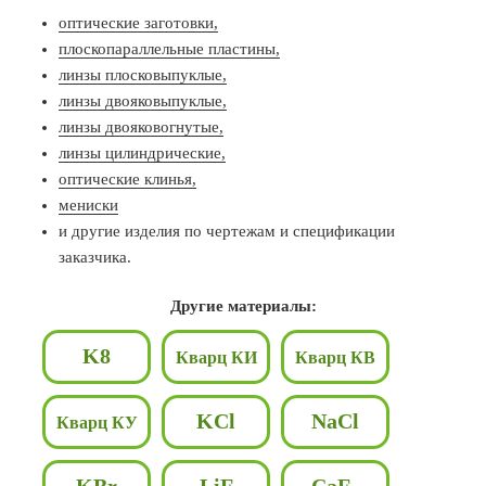
оптические заготовки,
плоскопараллельные пластины,
линзы плосковыпуклые,
линзы двояковыпуклые,
линзы двояковогнутые,
линзы цилиндрические,
оптические клинья,
мениски
и другие изделия по чертежам и спецификации
заказчика.
Другие материалы:
K8
Кварц КИ
Кварц КВ
KCl
NaCl
Кварц КУ
KBr
LiF
CaF