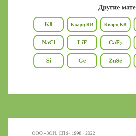
Другие мат
K8
Кварц КИ
Кварц КВ
NaCl
LiF
CaF
2
Si
Ge
ZnSe
ООО «ЗОИ, СПб» 1998 - 2022