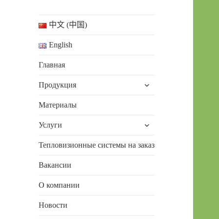
中文 (中国)
English
Главная
раскрыть
Продукция
дочернее
меню
Материалы
раскрыть
Услуги
дочернее
меню
Тепловизионные системы на заказ
Вакансии
О компании
Новости