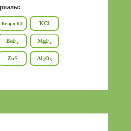
ериалы:
KCl
Кварц КУ
BaF
MgF
2
2
ZnS
Al
O
2
3