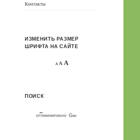
Контакты
ИЗМЕНИТЬ РАЗМЕР
ШРИФТА НА САЙТЕ
Decrease
Reset
Increase
A
A
A
font
font
size.
font
size.
size.
ПОИСК