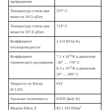
превращения
Температура стекла при
557° C
вязкости 1013 дПа•с
Температура стекла при
719° C
вязкости 107.6 дПа•с
Коэффициент
1.114 Вт/(м K)
теплопроводности
-6
Коэффициент
7.1 х 10
/K в диапазоне
термического расширения
-30° … +70° C
-6
8.3 х 10
/K в диапазоне
20° … 300° C
Твердость по Кнупу
610
(0.1/20)
Удельная теплоемкость
0.858 Дж/(г K)
2
Модуль Юнга, E
82 х 103 Н/мм