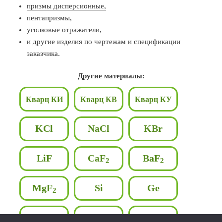
призмы дисперсионные,
пентапризмы,
уголковые отражатели,
и другие изделия по чертежам и спецификации
заказчика.
Другие материалы:
Кварц КИ
Кварц КВ
Кварц КУ
KCl
NaCl
KBr
LiF
CaF
BaF
2
2
MgF
Si
Ge
2
ZnSe
ZnS
Al
O
2
3